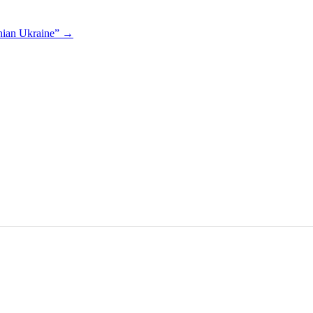
thian Ukraine”
→