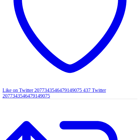
Like on Twitter 2077343546479149075
437
Twitter
2077343546479149075