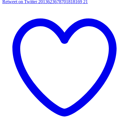
Retweet on Twitter 2013623678701818169
21