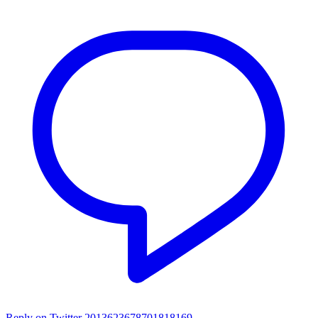
Reply on Twitter 2013623678701818169