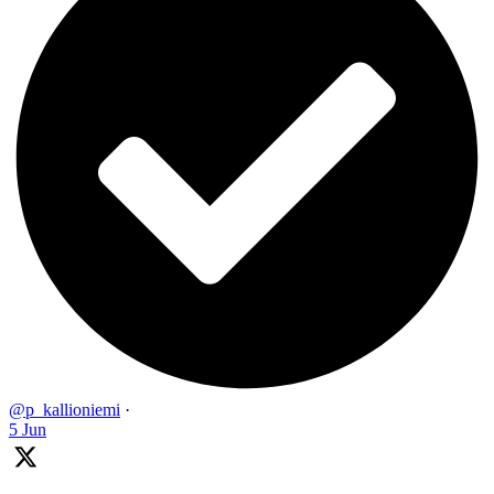
@p_kallioniemi
·
5 Jun