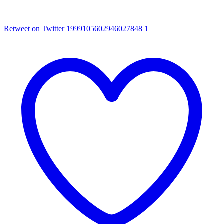
Retweet on Twitter 1999105602946027848
1