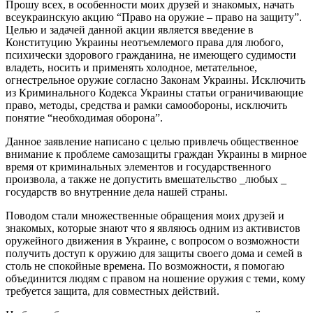
Прошу всех, в особенности моих друзей и знакомых, начать
всеукраинскую акцию “Право на оружие – право на защиту”.
Целью и задачей данной акции является введение в
Конституцию Украины неотъемлемого права для любого,
психически здорового гражданина, не имеющего судимости
владеть, носить и применять холодное, метательное,
огнестрельное оружие согласно Законам Украины. Исключить
из Криминального Кодекса Украины статьи ограничивающие
право, методы, средства и рамки самообороны, исключить
понятие “необходимая оборона”.
Данное заявление написано с целью привлечь общественное
внимание к проблеме самозащиты граждан Украины в мирное
время от криминальных элементов и государственного
произвола, а также не допустить вмешательство _любых _
государств во внутренние дела нашей страны.
Поводом стали множественные обращения моих друзей и
знакомых, которые знают что я являюсь одним из активистов
оружейного движения в Украине, с вопросом о возможности
получить доступ к оружию для защиты своего дома и семей в
столь не спокойные времена. По возможности, я помогаю
объединится людям с правом на ношение оружия с теми, кому
требуется защита, для совместных действий.