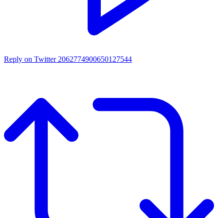
Reply on Twitter 2062774900650127544