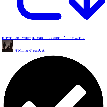
Retweet on Twitter
Roman in Ukraine 🇺🇦 Retweeted
🪖MilitaryNewsUA🇺🇦