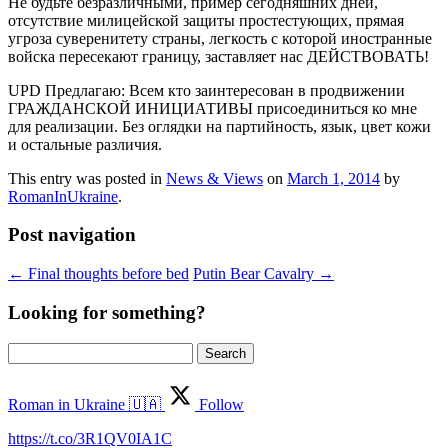
Не будьте безразличными, пример сегодняшних дней,
отсутствие милицейской защиты простестующих, прямая
угроза суверенитету страны, легкость с которой иностранные
войска пересекают границу, заставляет нас ДЕЙСТВОВАТЬ!
UPD Предлагаю: Всем кто заинтересован в продвижении
ГРАЖДАНСКОЙ ИНИЦИАТИВЫ присоединиться ко мне
для реализации. Без оглядки на партийность, язык, цвет кожи
и остальные различия.
This entry was posted in
News & Views
on
March 1, 2014
by
RomanInUkraine
.
Post navigation
←
Final thoughts before bed
Putin Bear Cavalry
→
Looking for something?
Search
for:
Roman in Ukraine 🇺🇦
Follow
https://t.co/3R1QV0IA1C