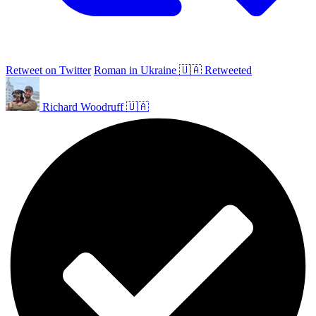
Retweet on Twitter
Roman in Ukraine 🇺🇦 Retweeted
Richard Woodruff 🇺🇦